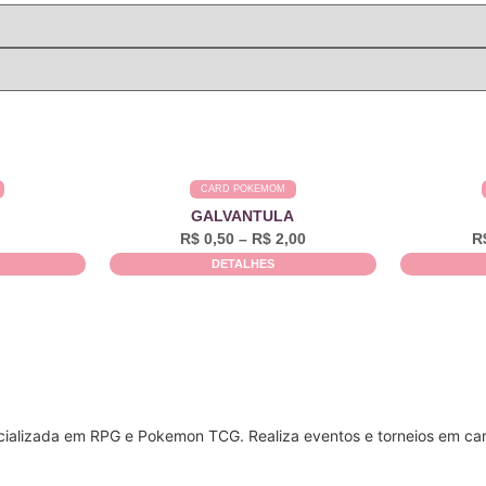
CARD POKEMOM
GALVANTULA
R$
0,50
–
R$
2,00
R
DETALHES
cializada em RPG e Pokemon TCG. Realiza eventos e torneios em cam