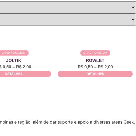
CARD POKEMOM
CARD POKEMOM
JOLTIK
ROWLET
$
0,50
–
R$
2,00
R$
0,50
–
R$
2,00
DETALHES
DETALHES
pinas e região, além de dar suporte e apoio a diversas areas Geek.